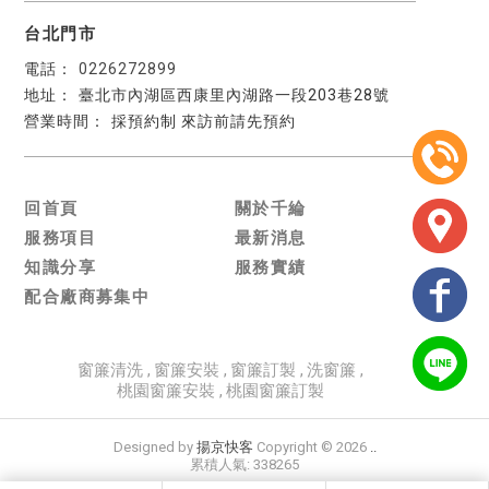
台北門市
0226272899
臺北市內湖區西康里內湖路一段203巷28號
採預約制 來訪前請先預約
回首頁
關於千綸
服務項目
最新消息
知識分享
服務實績
配合廠商募集中
窗簾清洗
窗簾安裝
窗簾訂製
洗窗簾
桃園窗簾安裝
桃園窗簾訂製
Designed by
揚京快客
Copyright © 2026
..
累積人氣: 338265