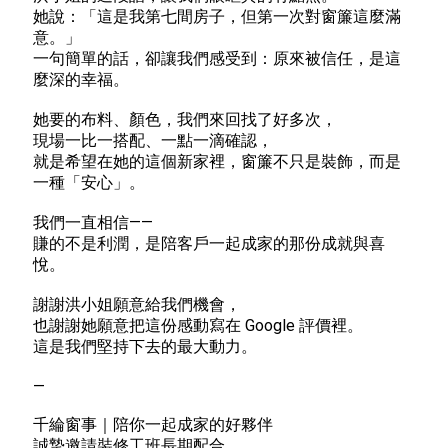
她說：「這是我第七間房子，但第一次對窗簾這麼滿
意。」
一句簡單的話，卻讓我們感受到：原來被信任，是這
麼深的幸福。
她要的布料、顏色，我們來回找了好多次，
現場一比一搭配、一點一滴確認，
就是希望在她的這個新家裡，窗簾不只是裝飾，而是
一種「安心」。
我們一直相信——
賺的不是利潤，是陪客戶一起成家的那份成就與喜
悅。
謝謝洪小姐願意給我們機會，
也謝謝她願意把這份感動寫在 Google 評價裡。
這是我們堅持下去的最大動力。
—
千綸窗事｜陪你一起成家的好夥伴
誠摯邀請裝修工班長期配合